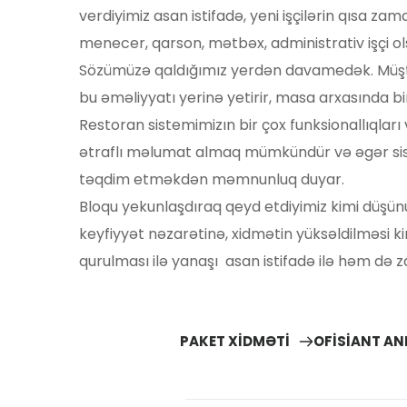
verdiyimiz asan istifadə, yeni işçilərin qısa 
menecer, qarson, mətbəx, administrativ işçi o
Sözümüzə qaldığımız yerdən davamedək. Müştər
bu əməliyyatı yerinə yetirir, masa arxasında bir
Restoran sistemimizın bir çox funksionallıqlar
ətraflı məlumat almaq mümkündür və əgər sist
təqdim etməkdən məmnunluq duyar.
Bloqu yekunlaşdıraq qeyd etdiyimiz kimi düşünü
keyfiyyət nəzarətinə, xidmətin yüksəldilməsi k
qurulması ilə yanaşı  asan istifadə ilə həm də
PAKET XİDMƏTİ
OFİSİANT AN