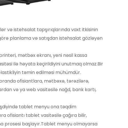
və istehsalat tapşırıqlarında vaxt itkisinin 
 görə planlama və satışdan istehsalat gözləyən 
interi, mətbəx ekranı, yeni nəsil kassa 
itəsi ilə həyata keçirildiyini unutmaq olmaz.Bir 
elastikliyin təmin edilməsi mühümdür.
oranda ofisiantlara, mətbəxə, tərəzilərə, 
rdan və ya web vasitəsilə nağd, bank kartı, 
ləşdiyində tablet menyu ona təqdim 
ofisiantı tablet vasitəsilə çağıra bilir, 
nma prosesi başlayır.Tablet menyu olmayarsa 