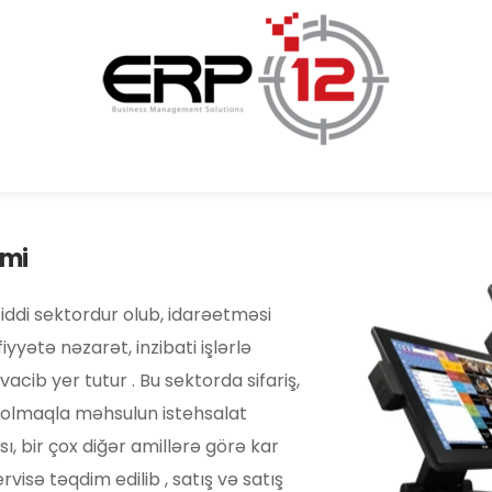
emi
yyətə nəzarət, inzibati işlərlə 
ib yer tutur . Bu sektorda sifariş, 
 olmaqla məhsulun istehsalat 
bir çox diğər amillərə görə kar 
visə təqdim edilib , satış və satış 