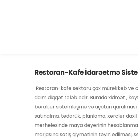
Restoran-Kafe İdarəetmə Sist
 Restoran-kafe sektoru çox mürəkkəb və ciddi sektordur olub, idarəetməsi 
daim diqqət tələb edir. Burada xidmət , keyfi
bərabər sistemləşmə və uçotun qurulması vac
satınalma, tədarük, planlama, xərclər daxil
mərhələsində maya dəyərinin hesablanması, 
marjasına satış qiymətinin təyin edilməsi, ser