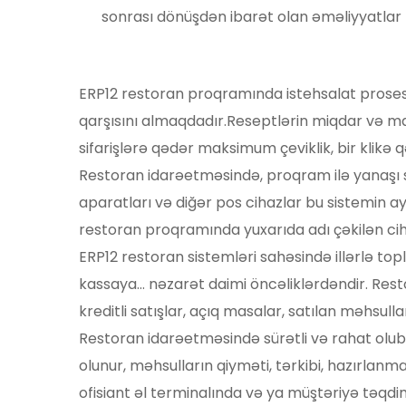
sonrası dönüşdən ibarət olan əməliyyatlar 
ERP12 restoran proqramında istehsalat proseslər
qarşısını almaqdadır.Reseptlərin miqdar və mal
sifarişlərə qədər maksimum çeviklik, bir klikə q
Restoran idarəetməsində, proqram ilə yanaşı se
aparatları və diğər pos cihazlar bu sistemin ayr
restoran proqramında yuxarıda adı çəkilən ciha
ERP12 restoran sistemləri sahəsində illərlə top
kassaya... nəzarət daimi öncəliklərdəndir. Res
kreditli satışlar, açıq masalar, satılan məhsullar
Restoran idarəetməsində sürətli və rahat olub 
olunur, məhsulların qiyməti, tərkibi, hazırlanma 
ofisiant əl terminalında və ya müştəriyə təqdi