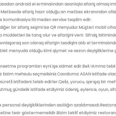
adan android əl erminalından asanlıqla sifariş almaq imk
Mətbəxdə sifariş hazır olduğu an mətbəx ekranından ofisian
t və komunikasiya itirmədən servisə təqdim edir. 
ğər bir sifariş seşimi isə QR menyudur.Müştəri mobil ci
üddətləri ilə tanış olur və sifarişini verir. Sifraiş bitimind
axınlaşaraq son olaraq sifarişin təsdiqini alıb əl terminal
ablet menyuda olduğu kimi qiymət və sezon dəyişiliklərin
rəetmə proqramları eyni işə xidmət edir.Bəli !Amma təbii k
z bizim məhsulu seçməlisiniz.Cavabımız ASAN istifadə olac
ürətli istifadəni tələb edirlər.Qəliz, yorucu, qarışıq bir mə
uş gündəlik istifadə etdiyimiz ödəniş, əyləncə, oyun, sifari
ə personal dəyişikliklərindən asılılığın azaldımasıdı.Resto
liyyətinə təsir göstərməməlidir.Bizim təklif etdiyimiz rest