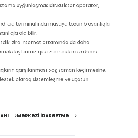
istemə uyğunlaşmasıdır.Bu istər operator, 
droid terminalında masaya toxunıb asanlıqla 
nlıqla ala bilir.
zdik, zira internet ortamında da daha 
, əməkdaşlarımız qısa zamanda sizə demo
aqların qarşılanması, xoş zaman keçirməsinə, 
ə dəstək olaraq sistemləşmə və uçotun 
ANI
MƏRKƏZİ İDARƏETMƏ