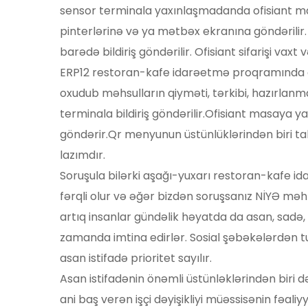
sensor terminala yaxınlaşmadanda ofisiant mas
pinterlərinə və ya mətbəx ekranına göndərilir. 
barədə bildiriş göndərilir. Ofisiant sifarişi vax
ERP12 restoran-kafe idarəetmə proqramında di
oxudub məhsulların qiyməti, tərkibi, hazırlanma m
terminala bildiriş göndərilir.Ofisiant masaya y
göndərir.Qr menyunun üstünlüklərindən biri t
lazımdır.
Soruşula bilərki aşağı-yuxarı restoran-kafe ida
fərqli olur və əğər bizdən soruşsanız NİYƏ məh
artıq insanlar gündəlik həyatda da asan, sadə, s
zamanda imtina edirlər. Sosial şəbəkələrdən tutm
asan istifadə prioritet sayılır.
Asan istifadənin önəmli üstünləklərindən biri d
ani baş verən işçi dəyişikliyi müəssisənin fəa