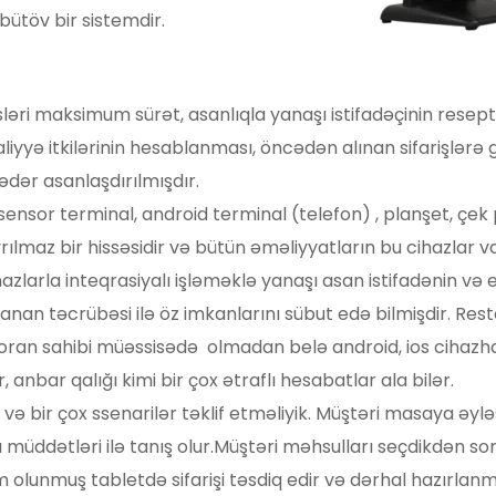
bütöv bir sistemdir.
i maksimum sürət, asanlıqla yanaşı istifadəçinin reseptlər 
iyyə itkilərinin hesablanması, öncədən alınan sifarişlərə
ədər asanlaşdırılmışdır. 
nsor terminal, android terminal (telefon) , planşet, çek pr
ılmaz bir hissəsidir və bütün əməliyyatların bu cihazlar vas
zlarla inteqrasiyalı işləməklə yanaşı asan istifadənin və 
lanan təcrübəsi ilə öz imkanlarını sübut edə bilmişdir. Rest
toran sahibi müəssisədə  olmadan belə android, ios cihazha
, anbar qalığı kimi bir çox ətraflı hesabatlar ala bilər. 
və bir çox ssenarilər təklif etməliyik. Müştəri masaya əy
müddətləri ilə tanış olur.Müştəri məhsulları seçdikdən sonra 
m olunmuş tabletdə sifarişi təsdiq edir və dərhal hazırla