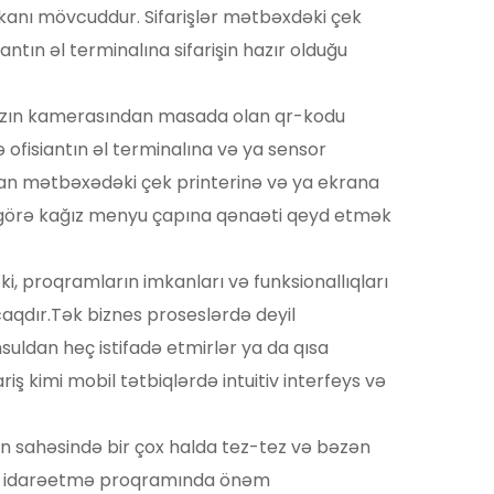
anı mövcuddur. Sifarişlər mətbəxdəki çek 
tın əl terminalına sifarişin hazır olduğu 
hazın kamerasından masada olan qr-kodu 
ə ofisiantın əl terminalına və ya sensor 
ından mətbəxədəki çek printerinə və ya ekrana 
ə görə kağız menyu çapına qənaəti qeyd etmək 
i, proqramların imkanları və funksionallıqları 
aqdır.Tək biznes proseslərdə deyil 
hsuldan heç istifadə etmirlər ya da qısa 
ş kimi mobil tətbiqlərdə intuitiv interfeys və 
ran sahəsində bir çox halda tez-tez və bəzən 
oran idarəetmə proqramında önəm 