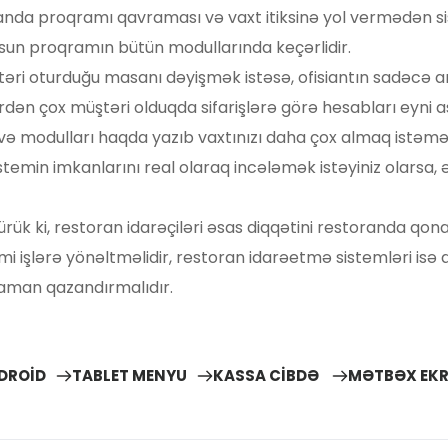
zamanda proqramı qavraması və vaxt itiksinə yol vermədən s
lsun proqramın bütün modullarında keçərlidir. 
i oturduğu masanı dəyişmək istəsə, ofisiantın sadəcə an
dən çox müştəri olduqda sifarişlərə görə hesabları eyni asa
ı və modulları haqda yazıb vaxtınızı daha çox almaq istəmə
emin imkanlarını real olaraq incələmək istəyiniz olarsa
rük ki, restoran idarəçiləri əsas diqqətini restoranda qon
imi işlərə yönəltməlidir, restoran idarəetmə sistemləri is
 zaman qazandırmalıdır.
DROİD
TABLET MENYU
KASSA CİBDƏ
MƏTBƏX EKR